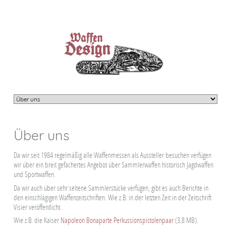
Über uns
Da wir seit 1984 regelmäßig alle Waffenmessen als Aussteller besuchen verfügen
wir über ein breit gefächertes Angebot über Sammlerwaffen historisch Jagdwaffen
und Sportwaffen.
Da wir auch über sehr seltene Sammlerstücke verfügen, gibt es auch Berichte in
den einschlägigen Waffenzeitschriften. Wie z.B. in der letzten Zeit in der Zeitschrift
Visier veröffentlicht.
Wie z.B. die Kaiser
Napoleon Bonaparte Perkussionspistolenpaar
(3,8 MB).